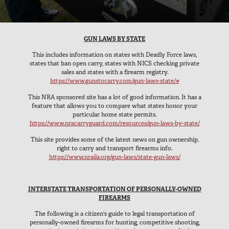
Serie para SUV
Línea de respuesta ante emergencias
GUN LAWS BY STATE
Línea Centro de comando
This includes information on states with Deadly Force laws,
Base Line
states that ban open carry, states with NICS checking private
sales and states with a firearm registry.
Digital Command Designs
https://www.gunstocarry.com/gun-laws-state/#
This NRA sponsored site has a lot of good information. It has a
EN SERVICIO
feature that allows you to compare what states honor your
particular home state permits.
Profesional armado
https://www.nracarryguard.com/resources/gun-laws-by-state/
Táctica
This site provides some of the latest news on gun ownership,
right to carry and transport firearms info.
Fuerzas Armadas
https://www.nraila.org/gun-laws/state-gun-laws/
Servicio público
Cuerpos de seguridad
INTERSTATE TRANSPORTATION OF PERSONALLY-OWNED
Bomberos/SEM
FIREARMS
Comercial
The following is a citizen's guide to legal transportation of
personally-owned firearms for hunting, competitive shooting,