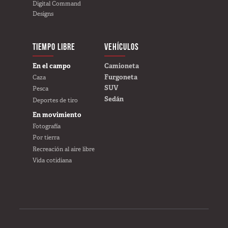
Digital Command
Tienda
Designs
Encuentre un
distribuidor
TIEMPO LIBRE
VEHÍCULOS
CREE SU PROPIO
GSA
En el campo
Camioneta
800-967-8107
Furgoneta
Caza
SUV
Pesca
Sedán
Deportes de tiro
En movimiento
Fotografía
Por tierra
Recreación al aire libre
Vida cotidiana