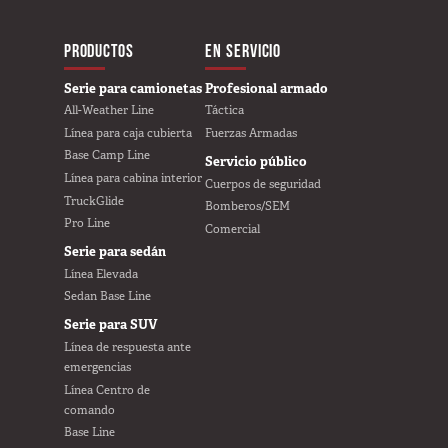
MAIN NAVIGATIO
PRODUCTOS
EN SERVICIO
Furgoneta
Serie para camionetas
Profesional armado
All-Weather Line
Táctica
SUV
Línea para caja cubierta
Fuerzas Armadas
Base Camp Line
Servicio público
Línea para cabina interior
Cuerpos de seguridad
TruckGlide
Bomberos/SEM
Sedán
Pro Line
Comercial
Serie para sedán
Línea Elevada
Sedan Base Line
USER AC
¿Por qué elegir
Serie para SUV
TruckVault?
Línea de respuesta ante
emergencias
Contact Us
Línea Centro de
Galería de medios
comando
Tienda de ofertas
Base Line
Blog