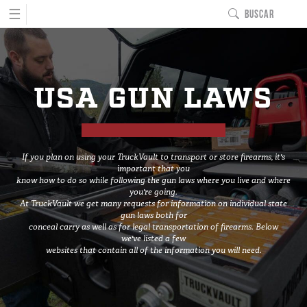
☰
BUSCAR
MAIN NAVIGATIO
INICIO
CREE SU PROPIO DI
USA GUN LAWS
PRODUCTOS
Serie para camionetas
All-Weather Line
If you plan on using your TruckVault to transport or store firearms, it's
Línea para caja cubierta
important that you
know how to do so while following the gun laws where you live and where
Base Camp Line
you're going.
Línea para cabina interior
At TruckVault we get many requests for information on individual state
gun laws both for
TruckGlide
conceal carry as well as for legal transportation of firearms. Below
we've listed a few
Pro Line
websites that contain all of the information you will need.
Serie para sedán
Línea Elevada
Sedan Base Line