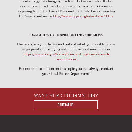
vacationing, and changing residence between states. It also
TIEMPO LIBRE
contains some information on what you need to know in
preparing for airline travel, National and State Parks, traveling
En el campo
to Canada and more.
http://www.cjrpc.org/interstate_1.htm
Caza
Pesca
TSA GUIDE TO TRANSPORTING FIREARMS
Deportes de tiro
This site gives you the ins and outs of what you need to know
En movimiento
in preparation for flying with firearms and ammunition.
https://www.tsa.gov/travel/transporting-firearms-and-
Fotografía
ammunition
Por tierra
For more information on this topic you can always contact
your local Police Department!
Recreación al aire libre
Vida cotidiana
WANT MORE INFORMATION?
VEHÍCULOS
CONTACT US
Camioneta