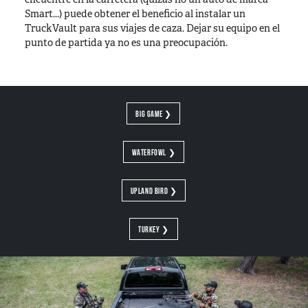
TIEMPO LIBRE
Smart...) puede obtener el beneficio al instalar un
TruckVault para sus viajes de caza. Dejar su equipo en el
En el campo
punto de partida ya no es una preocupación.
Caza
Pesca
Deportes de tiro
En movimiento
BIG GAME ❯
Fotografía
WATERFOWL ❯
Por tierra
Recreación al aire libre
UPLAND BIRD ❯
Vida cotidiana
VEHÍCULOS
TURKEY ❯
Camioneta