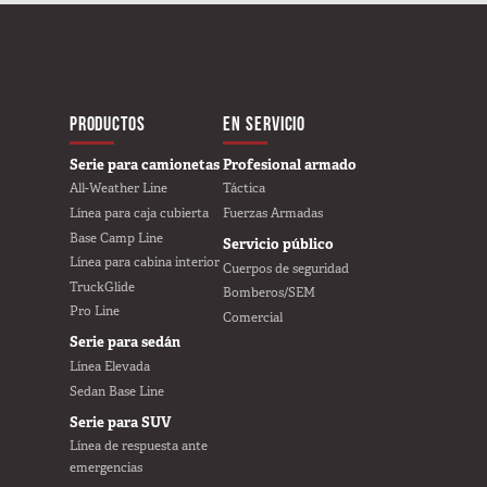
MAIN NAVIGATIO
PRODUCTOS
EN SERVICIO
Serie para camionetas
Profesional armado
All-Weather Line
Táctica
Línea para caja cubierta
Fuerzas Armadas
Base Camp Line
Servicio público
Línea para cabina interior
Cuerpos de seguridad
TruckGlide
Bomberos/SEM
Pro Line
Comercial
Serie para sedán
Línea Elevada
Sedan Base Line
Serie para SUV
Línea de respuesta ante
emergencias