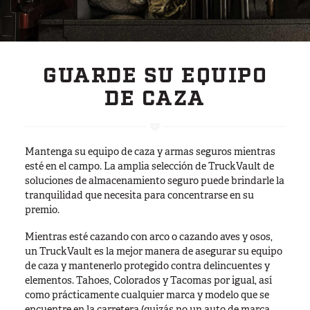
Serie para SUV
Línea de respuesta ante emergencias
Línea Centro de comando
GUARDE SU EQUIPO
Base Line
DE CAZA
Digital Command Designs
EN SERVICIO
Mantenga su equipo de caza y armas seguros mientras
Profesional armado
esté en el campo. La amplia selección de TruckVault de
soluciones de almacenamiento seguro puede brindarle la
Táctica
tranquilidad que necesita para concentrarse en su
Fuerzas Armadas
premio.
Servicio público
Mientras esté cazando con arco o cazando aves y osos,
Cuerpos de seguridad
un TruckVault es la mejor manera de asegurar su equipo
Bomberos/SEM
de caza y mantenerlo protegido contra delincuentes y
elementos. Tahoes, Colorados y Tacomas por igual, así
Comercial
como prácticamente cualquier marca y modelo que se
encuentre en la carretera (quizás no un auto de marca