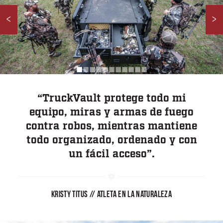
<
>
Furgoneta
SUV
◼︎
◼︎
◼︎
◼︎
◼︎
◼︎
◼︎
◼︎
◼︎
◼︎
◼︎
“TruckVault protege todo mi
Sedán
equipo, miras y armas de fuego
contra robos, mientras mantiene
todo organizado, ordenado y con
un fácil acceso”.
USER AC
¿Por qué elegir
TruckVault?
Contact Us
KRISTY TITUS // ATLETA EN LA NATURALEZA
Galería de medios
Tienda de ofertas
Blog