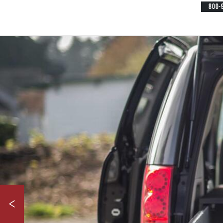
800-
<