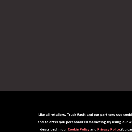
Like all retailers, Truck Vault and our partners use co
and to offer you personalized marketing.
By using our w
described in our
Cookie Policy
and
Privacy Policy
.
You ca