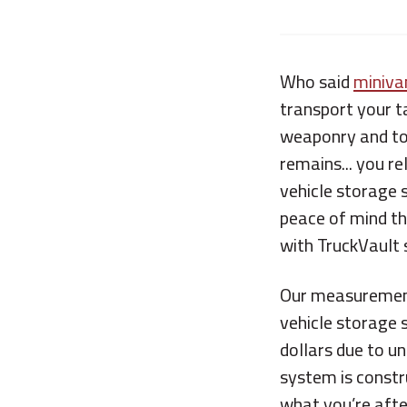
Who said
miniva
transport your t
weaponry and too
remains... you r
vehicle storage 
peace of mind th
with TruckVault
Our measurement 
vehicle storage 
dollars due to u
system is constru
what you’re afte