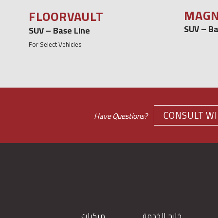
MAGN
FLOORVAULT
SUV – Ba
SUV – Base Line
For Select Vehicles
CONSULT WI
Have Questions?
خارج الخدمة
مركبات
صمم 