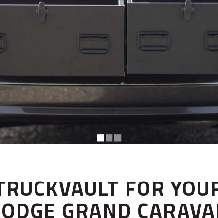
◼︎
◼︎
◼︎
TRUCKVAULT FOR YOU
DODGE GRAND CARAVA