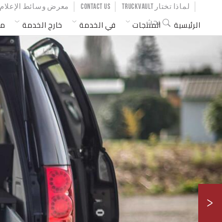
SER ACCOUNT MENU
لماذا تختار TRUCKVAULT
CONTACT US
معرض وسائط الإعلام
MAIN NAVIGATION
بحث
الرئيسية
المنتجات
في الخدمة
خارج الخدمة
مر
>