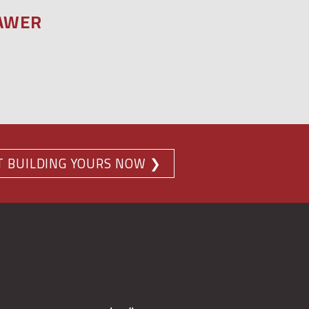
AWER
T
BUILD
ING
YOURS NOW ❯