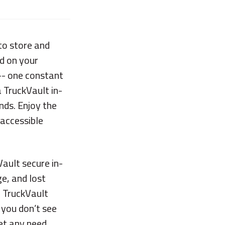
to store and
d on your
-- one constant
 TruckVault in-
nds. Enjoy the
 accessible
ault secure in-
e, and lost
h TruckVault
 you don’t see
et any need.