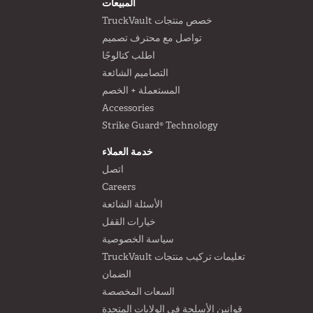
N
FOOTER
المبيعات
خصص منتجات TruckVault
تواصل مع محترف تصميم
اطلب كتالوجًا
التصاميم الشائعة
المستعملة + الخصم
Accessories
Strike Guard® Technology
خدمة العملاء
اتصل
Careers
الأسئلة الشائعة
خيارات القفل
سياسة الخصوصية
تعليمات تركيب منتجات TruckVault
الضمان
السعات المخصصة
قوانين الأسلحة في الولايات المتحدة