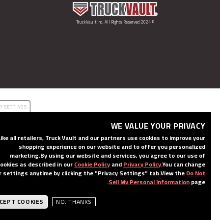
© 2024 TruckVault Inc, All Rights Reserved
VACY SETTINGS
WE VALUE YOUR PRIVACY
Like all retailers, Truck Vault and our partners use cookies to improve your
shopping experience on our website and to offer you personalized
marketing.
By using our website and services, you agree to our use of
cookies as described in our
Cookie Policy
and
Privacy Policy
.
You can change
your settings anytime by clicking the "Privacy Settings" tab.
View the
Do Not
Sell My Personal Information
page.
Know your vehicle?
Have Questions?
ACCEPT COOKIES
NO, THANKS
BUILD
ING
YOURS NOW ❯
START
CONSULT WITH AN EXPERT ❯