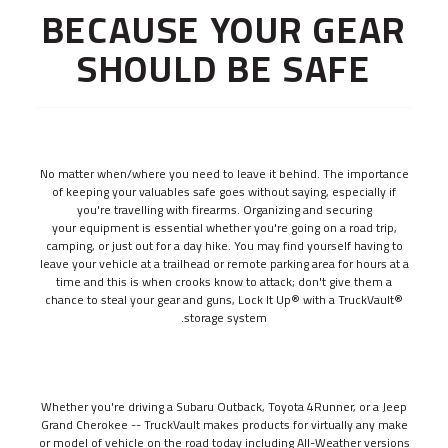
BECAUSE YOUR GEAR
مجموعة المستجيب
مجموعة القائد
SHOULD BE SAFE
Base Line
Digital Command Designs
في الخدمة
No matter when/where you need to leave it behind. The importance
المحترفون المسلحون
of keeping your valuables safe goes without saying, especially if
المجالات التكتيكية
you're travelling with firearms. Organizing and securing
your equipment is essential whether you're going on a road trip,
المجالات العسكرية
camping, or just out for a day hike. You may find yourself having to
الخدمة العامة
leave your vehicle at a trailhead or remote parking area for hours at a
time and this is when crooks know to attack; don't give them a
إنفاذ القانون
chance to steal your gear and guns, Lock It Up® with a TruckVault®
الحرائق/الخدمات الطبية العاجلة
storage system.
المجالات التجارية
خارج الخدمة
Whether you're driving a Subaru Outback, Toyota 4Runner, or a Jeep
في الميدان
Grand Cherokee -- TruckVault makes products for virtually any make
or model of vehicle on the road today including All-Weather versions
الصيد البري