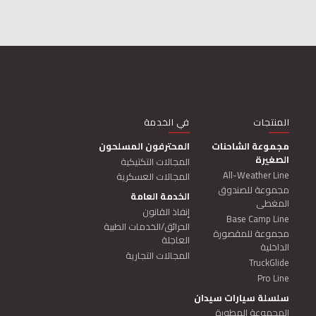
MAIN NAVIGATION
المنتجات
في الخدمة
مجموعة الشاحنات
المحترفون المسلحون
الصغيرة
المجالات التكتيكية
All-Weather Line
المجالات العسكرية
مجموعة للصندوق
الخدمة العامة
المغطى
إنفاذ القانون
Base Camp Line
الحرائق/الخدمات الطبية
مجموعة للمقصورة
العاجلة
الداخلية
المجالات التجارية
TruckGlide
Pro Line
سلسلة سيارات سيدان
المجموعة المطورة