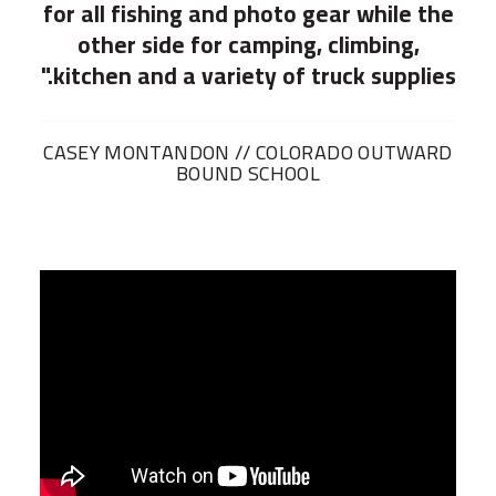
for all fishing and photo gear while the
other side for camping, climbing,
kitchen and a variety of truck supplies."
شاحنات صغيرة
CASEY MONTANDON // COLORADO OUTWARD
BOUND SCHOOL
USER ACCOUNT MENU
لماذا تختار TruckVault
Contact Us
معرض وسائط الإعلام
المنفذ
المدونة
المتجر
ابحث عن موزع
GSA
800-967-8107