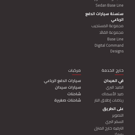
Sedan Base Line
سلسلة سيارات الدفع
الرباعي
مجموعة المستجيب
مجموعة القائد
Base Line
Digital Command
Designs
خارج الخدمة
مركبات
صمم لنفسك
في الميدان
سيارات الدفع الرباعي
الصيد البري
سيارات سيدان
صيد الأسماك
شاحنات
رياضات إطلاق النار
شاحنات صغيرة
على الطريق
التصوير
السفر البري
الترفيه خارج المنزل
يوميًا