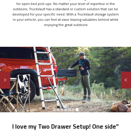
for open bed pick-ups. No matter your level of expertise in the
صيد الأسماك
outdoors, TruckVault has a standard or custom solution that can be
developed for your specific need. With a TruckVault storage system
رياضات إطلاق النار
in your vehicle, you can feel at ease leaving valuables behind while
على الطريق
enjoying the great outdoors.
التصوير
السفر البري
الترفيه خارج المنزل
يوميًا
مركبات
<
سيارات الدفع الرباعي
◼︎
◼︎
◼︎
◼︎
◼︎
◼︎
◼︎
سيارات سيدان
"I love my Two Drawer Setup! One side
شاحنات