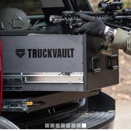
◼︎
◼︎
◼︎
◼︎
◼︎
◼︎
◼︎
◼︎