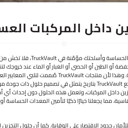
ين داخل المركبات العس
إذا كانت معداتك الحساسة وأسلحتك مؤمّنة 
فضة أو الطين أو الحصى أو الغبار أو الماء عند خروجك لت
الميادين التكتيكية. وهذا لأن منتجات TruckVault صُممت
والمنضبطة. وتتمتع TruckVault بتاريخ يتمثل في تصميم حلول ذا
زين داخل المركبات، وتعمل هذه الحلول دون إحداث أي أ
اسية، مما يجعلنا خيارًا ذكيًا لتأمين المعدات الحساسة أو
أمان حدود الاقتصار على الوقاية. كما أن حلول التخزين 