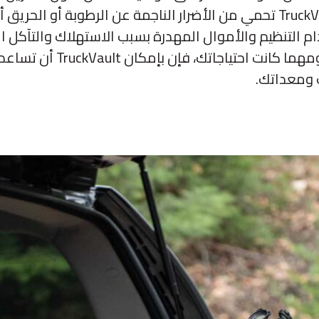
المركبات من TruckVault تحمي من الأضرار الناجمة عن الرطوبة أو ال
م التنظيم والأموال المهدرة بسبب الاستهلاك والتآكل ا
معداتك القيّمة. ومهما كانت احتياج
 ومعداتك.