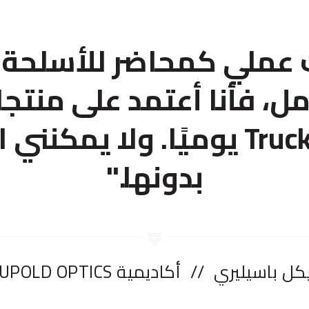
عملي كمحاضر للأسلحة 
ل، فأنا أعتمد على منتج
TruckVault يوميًا. ولا يمكنني
بدونها."
ل باسيليري // أكاديمية LEUPOLD OPTICS