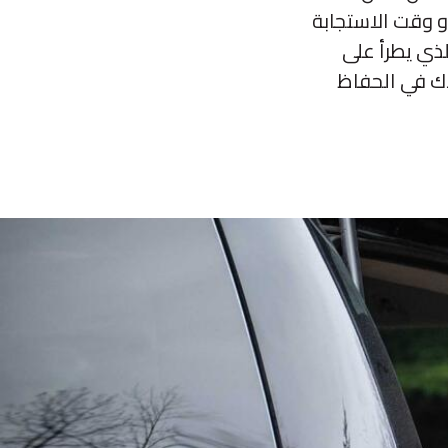
حريق أو وقت الاستجابة
لذي يطرأ على
اتك، فإن بإمكان TruckVault أن تساعدك في الحفاظ