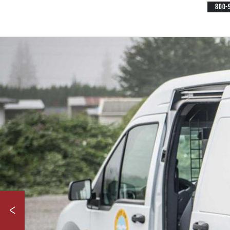
800-
<