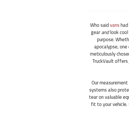
Who said
vans
had 
gear
and
look cool 
purpose. Whethe
apocalypse, one c
meticulously chosen
TruckVault offers
Our measurement o
systems also prote
tear on valuable eq
fit to your vehicle