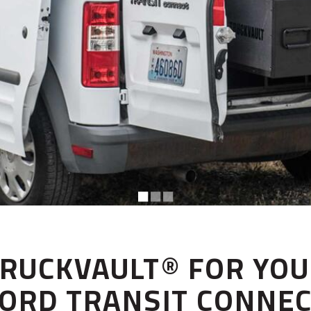
◼︎
◼︎
◼︎
RUCKVAULT® FOR YO
ORD TRANSIT CONNE