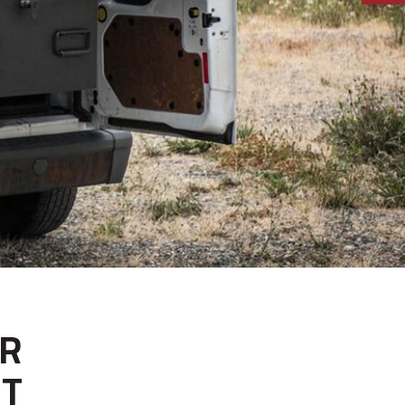
UR
CT