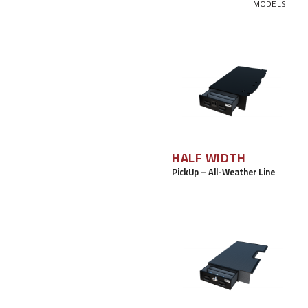
MODELS
مجموعة المستجيب
مجموعة القائد
Base Line
Digital Command Designs
في الخدمة
المحترفون المسلحون
المجالات التكتيكية
HALF WIDTH
المجالات العسكرية
PickUp – All-Weather Line
الخدمة العامة
إنفاذ القانون
الحرائق/الخدمات الطبية العاجلة
المجالات التجارية
خارج الخدمة
في الميدان
الصيد البري