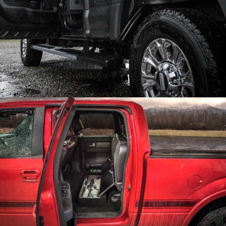
شاحنات صغيرة
USER ACCOUNT MENU
لماذا تختار TruckVault
Contact Us
معرض وسائط الإعلام
المنفذ
المدونة
المتجر
ابحث عن موزع
GSA
800-967-8107