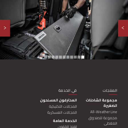
<
◼︎
◼︎
◼︎
◼︎
◼︎
◼︎
◼︎
◼︎
◼︎
◼︎
◼︎
MAIN NAVIGATION
المنتجات
في الخدمة
مجموعة الشاحنات
المحترفون المسلحون
الصغيرة
المجالات التكتيكية
All-Weather Line
المجالات العسكرية
مجموعة للصندوق
الخدمة العامة
المغطى
إنفاذ القانون