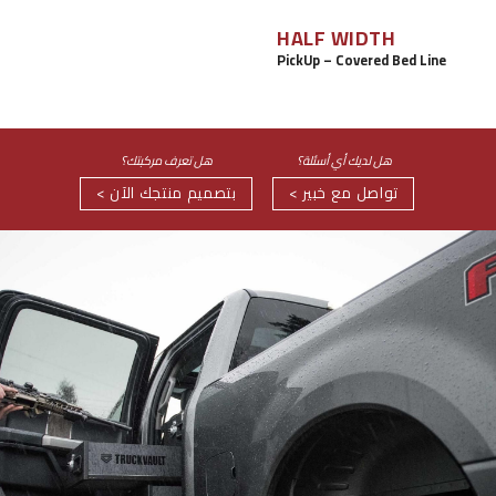
صيد الأسماك
HALF WIDTH
رياضات إطلاق النار
PickUp – Covered Bed Line
على الطريق
التصوير
السفر البري
هل لديك أي أسئلة؟
هل تعرف مركبتك؟
الترفيه خارج المنزل
تواصل مع خبير >
ابدأ
بتصميم منتجك الآن >
يوميًا
مركبات
سيارات الدفع الرباعي
سيارات سيدان
شاحنات