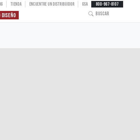
OG
TIENDA
ENCUENTRE UN DISTRIBUIDOR
GSA
800-967-8107
BUSCAR
O DISEÑO