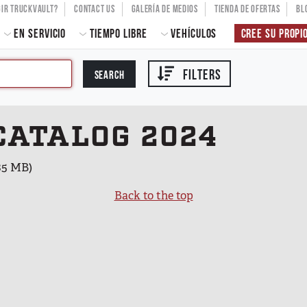
ER ACCOUNT MENU
GIR TRUCKVAULT?
CONTACT US
GALERÍA DE MEDIOS
TIENDA DE OFERTAS
BL
 NAVIGATION
EN SERVICIO
TIEMPO LIBRE
VEHÍCULOS
CREE SU PROPI
FILTERS
CATALOG 2024
85 MB)
Back to the top