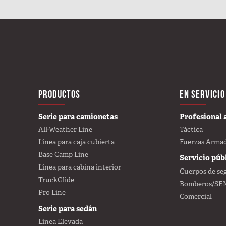
MAIN NAVIGA
PRODUCTOS
EN SERVICIO
Serie para camionetas
Profesional
All-Weather Line
Táctica
Línea para caja cubierta
Fuerzas Arma
Base Camp Line
Servicio púb
Línea para cabina interior
Cuerpos de se
TruckGlide
Bomberos/SE
Pro Line
Comercial
Serie para sedán
Línea Elevada