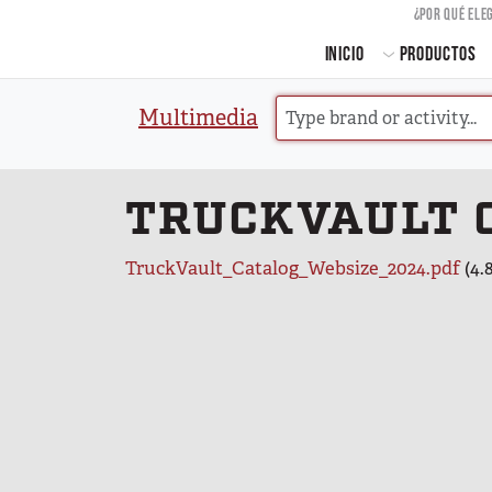
US
¿POR QUÉ ELE
MAIN
INICIO
PRODUCTOS
Multimedia
TRUCKVAULT 
Archivo
TruckVault_Catalog_Websize_2024.pdf
(4.