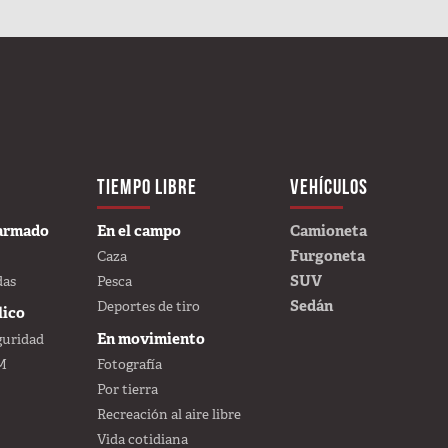
TION
TIEMPO LIBRE
VEHÍCULOS
CREE
 armado
En el campo
Camioneta
Furgoneta
Caza
SUV
das
Pesca
Sedán
Deportes de tiro
lico
En movimiento
guridad
M
Fotografía
Por tierra
Recreación al aire libre
Vida cotidiana